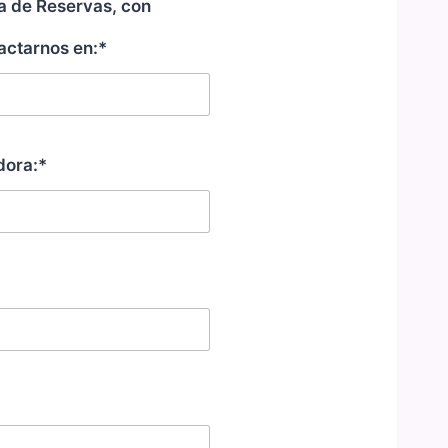
a de Reservas, con
actarnos en:*
dora:*